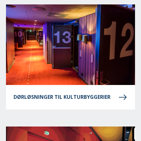
DØRLØSNINGER TIL KULTURBYGGERIER