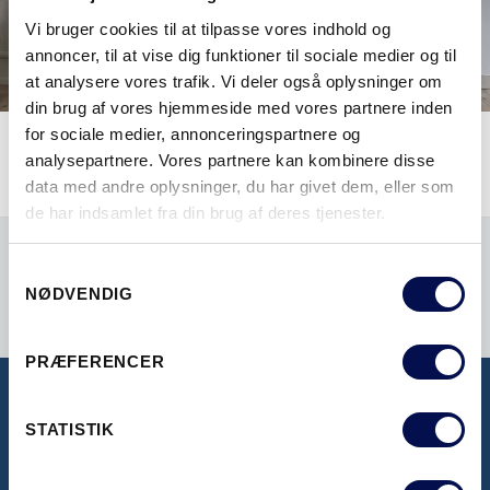
Vi bruger cookies til at tilpasse vores indhold og
annoncer, til at vise dig funktioner til sociale medier og til
at analysere vores trafik. Vi deler også oplysninger om
din brug af vores hjemmeside med vores partnere inden
for sociale medier, annonceringspartnere og
analysepartnere. Vores partnere kan kombinere disse
data med andre oplysninger, du har givet dem, eller som
de har indsamlet fra din brug af deres tjenester.
Samtykkevalg
NØDVENDIG
PRÆFERENCER
STATISTIK
BROCHURER OG PRISLISTER
Her kan du se vores inspirerende brochurer,