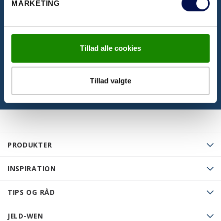
MARKETING
samt se seneste prislister
Tillad alle cookies
KLIK HER
Tillad valgte
PRODUKTER
INSPIRATION
TIPS OG RÅD
JELD-WEN