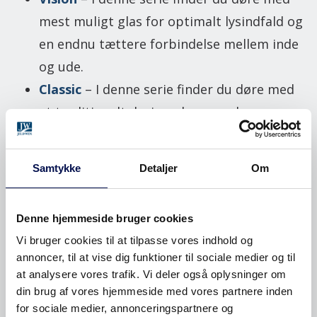
mest muligt glas for optimalt lysindfald og
en endnu tættere forbindelse mellem inde
og ude.
Classic
– I denne serie finder du døre med
et traditionelt design, der ser ud som om
de stammer fra forrige århundrede – men
med alle de funktioner, som moderne liv
Samtykke
Detaljer
Om
kræver.
Tilvalg og specialdøre
Denne hjemmeside bruger cookies
Vi bruger cookies til at tilpasse vores indhold og
Sidelys og ovenlys
annoncer, til at vise dig funktioner til sociale medier og til
at analysere vores trafik. Vi deler også oplysninger om
Udhusdøre
din brug af vores hjemmeside med vores partnere inden
for sociale medier, annonceringspartnere og