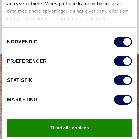
analysepartnere. Vores partnere kan kombinere disse
data med andre oplysninger, du har givet dem, eller som
Se købsguide med hvad der er smart at tænke
de har indsamlet fra din brug af deres tjenester.
på ved valg af ny hoveddør.
Samtykkevalg
NØDVENDIG
PRÆFERENCER
STATISTIK
MARKETING
Tillad alle cookies