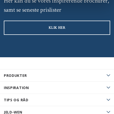
Her kan du se vores inspirerende brochurer,
samt se seneste prislister
KLIK HER
PRODUKTER
INSPIRATION
TIPS OG RÅD
JELD-WEN