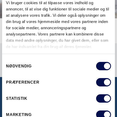
Vi bruger cookies til at tilpasse vores indhold og
annoncer, til at vise dig funktioner til sociale medier og til
at analysere vores trafik. Vi deler også oplysninger om
din brug af vores hjemmeside med vores partnere inden
for sociale medier, annonceringspartnere og
analysepartnere. Vores partnere kan kombinere disse
data med andre oplysninger, du har givet dem, eller som
de har indsamlet fra din brug af deres tjenester.
Samtykkevalg
NØDVENDIG
PRÆFERENCER
BROCHURER OG PRISLISTER
STATISTIK
Her kan du se vores inspirerende brochurer,
MARKETING