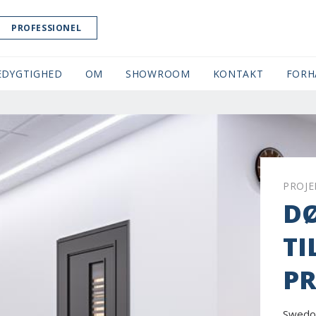
PROFESSIONEL
EDYGTIGHED
OM
SHOWROOM
(CURRENT)
KONTAKT
FORH
PROJE
D
TI
PR
Swedoo