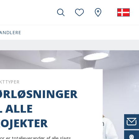
ANDLERE
KTTYPER
ØRLØSNINGER
L ALLE
OJEKTER
r er totalleverandør af alle slags