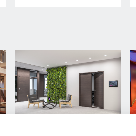
DØRLØSNINGER TIL
ERHVERVSBYGGERI