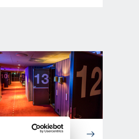
DØRLØSNINGER TIL
KULTURBYGGERIER