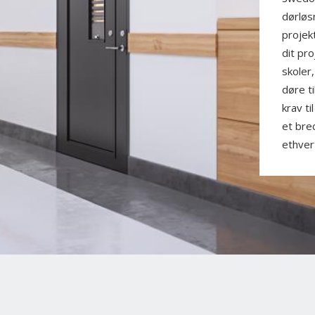
dørløs
projek
dit pro
skoler
døre ti
krav ti
et bre
ethver