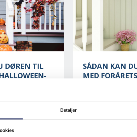
U DØREN TIL
SÅDAN KAN DU
 HALLOWEEN-
MED FORÅRET
Foråret og lysere tider h
anledning til at invitere 
mark, og hvis ikke
indretningsekspert Camill
e hos dig, kan det måske
Detaljer
vinder frem dette forår, 
 at pynte hjemmet op.
sværligt...
ookies
DESIGN | LYS