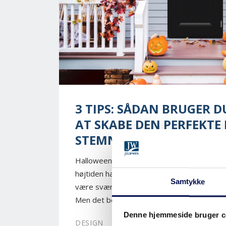
3 TIPS: SÅDAN BRUGER D
AT SKABE DEN PERFEKTE
STEMNING
Halloween har for alvor vundet indpas i Dan
højtiden har været en fast tradition hjemm
Samtykke
være svært at komme på kreative idéer til
Men det behøver ikke at være et hverken be
Denne hjemmeside bruger c
DESIGN