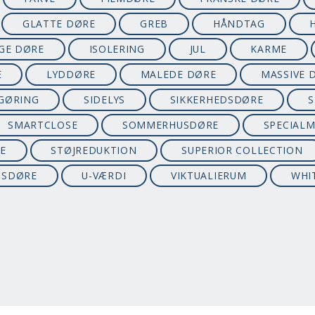
GLATTE DØRE
GREB
HÅNDTAG
GE DØRE
ISOLERING
JUL
KARME
E
LYDDØRE
MALEDE DØRE
MASSIVE 
GØRING
SIDELYS
SIKKERHEDSDØRE
S
SMARTCLOSE
SOMMERHUSDØRE
SPECIAL
E
STØJREDUKTION
SUPERIOR COLLECTION
USDØRE
U-VÆRDI
VIKTUALIERUM
WHI