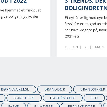
UD I 2022
3 TRENDS, DER
BOLIGINDRETN
give hjemmet et frisk pust.
give boligen nyt liv, der
Et nyt år er lig med nye b
årsskifte er en god anledni
her blive klogere på, hvo
2021-stil.
DESIGN | LYS | SMART
BØRNEVÆRELSE
BRANDDØR
BRANDSIKKER
DØRE I TRÆ
DØRHÅNDTAG
ECO
FARVE
FILMDØRE
FRANSKE DØRE