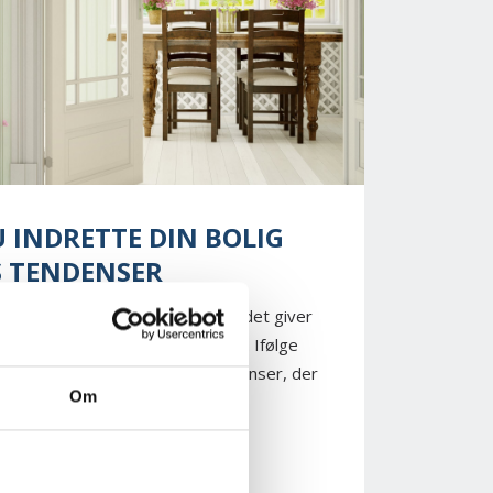
 INDRETTE DIN BOLIG
S TENDENSER
ar endelig meldt sin ankomst, og det giver
forårsfornemmelserne ind i boligen. Ifølge
a Rudnicki er der flere boligtendenser, der
Om
som med simple...