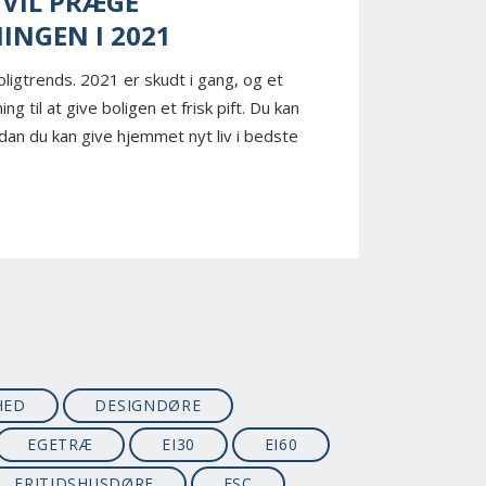
 VIL PRÆGE
INGEN I 2021
oligtrends. 2021 er skudt i gang, og et
ng til at give boligen et frisk pift. Du kan
rdan du kan give hjemmet nyt liv i bedste
HED
DESIGNDØRE
EGETRÆ
EI30
EI60
FRITIDSHUSDØRE
FSC