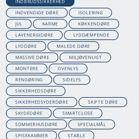
INDBRUDSSIKKERHED
INDVENDIGE DØRE
ISOLERING
JUL
KARME
KØKKENDØRE
LAVENERGIDØRE
LYDDÆMPENDE
LYDDØRE
MALEDE DØRE
MASSIVE DØRE
MILJØVENLIGT
MONTERE
OVENLYS
RENGØRING
SIDELYS
SIKKERHEDSDØRE
SIKKERHEDSYDERDØRE
SKIFTE DØRE
SKYDEDØRE
SMARTCLOSE
SOMMERHUSDØRE
SPECIALMÅL
SPISEKAMMER
STABLE