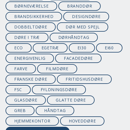
BØRNEVÆRELSE
BRANDDØR
BRANDSIKKERHED
DESIGNDØRE
DOBBELTDØRE
DØR MED SPEJL
DØRE I TRÆ
DØRHÅNDTAG
ECO
EGETRÆ
EI30
EI60
ENERGIVENLIG
FACADEDØRE
FARVE
FILMDØRE
FRANSKE DØRE
FRITIDSHUSDØRE
FSC
FYLDNINGSDØRE
GLASDØRE
GLATTE DØRE
GREB
HÅNDTAG
HJEMMEKONTOR
HOVEDDØRE