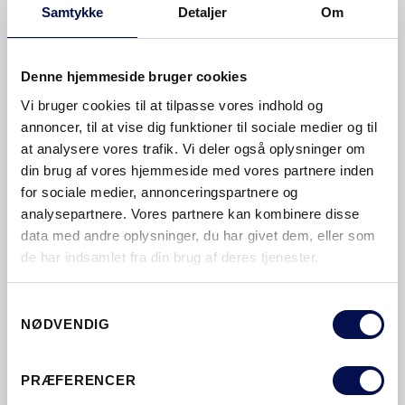
Samtykke
Detaljer
Om
FARVE
FILMDØRE
FRANSKE DØRE
FRITIDSHUSDØRE
Denne hjemmeside bruger cookies
FSC
FYLDNINGSDØRE
Vi bruger cookies til at tilpasse vores indhold og
GLASDØRE
GLATTE DØRE
annoncer, til at vise dig funktioner til sociale medier og til
GREB
HÅNDTAG
at analysere vores trafik. Vi deler også oplysninger om
din brug af vores hjemmeside med vores partnere inden
HJEMMEKONTOR
HOVEDDØRE
for sociale medier, annonceringspartnere og
INDBRUDSSIKKERHED
analysepartnere. Vores partnere kan kombinere disse
data med andre oplysninger, du har givet dem, eller som
INDVENDIGE DØRE
ISOLERING
de har indsamlet fra din brug af deres tjenester.
JUL
KARME
KØKKENDØRE
Samtykkevalg
LAVENERGIDØRE
LYDDÆMPENDE
NØDVENDIG
LYDDØRE
MALEDE DØRE
MASSIVE DØRE
MILJØVENLIGT
PRÆFERENCER