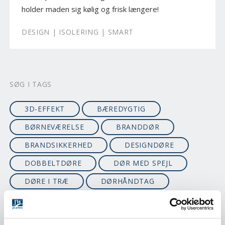
holder maden sig kølig og frisk længere!
DESIGN | ISOLERING | SMART
SØG I TAGS
3D-EFFEKT
BÆREDYGTIG
BØRNEVÆRELSE
BRANDDØR
BRANDSIKKERHED
DESIGNDØRE
DOBBELTDØRE
DØR MED SPEJL
DØRE I TRÆ
DØRHÅNDTAG
ECO
EGETRÆ
EI30
EI60
ENERGIVENLIG
FACADEDØRE