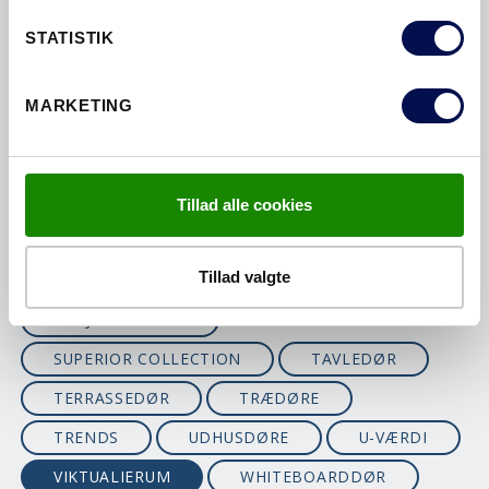
MONTERE
OVENLYS
STATISTIK
RENGØRING
SIDELYS
SIKKERHEDSDØRE
MARKETING
SIKKERHEDSYDERDØRE
SKIFTE DØRE
SKYDEDØRE
SMARTCLOSE
SOMMERHUSDØRE
SPECIALMÅL
Tillad alle cookies
SPISEKAMMER
STABLE
Tillad valgte
STØJREDUCERENDE DØRE
STØJREDUKTION
SUPERIOR COLLECTION
TAVLEDØR
TERRASSEDØR
TRÆDØRE
TRENDS
UDHUSDØRE
U-VÆRDI
VIKTUALIERUM
WHITEBOARDDØR