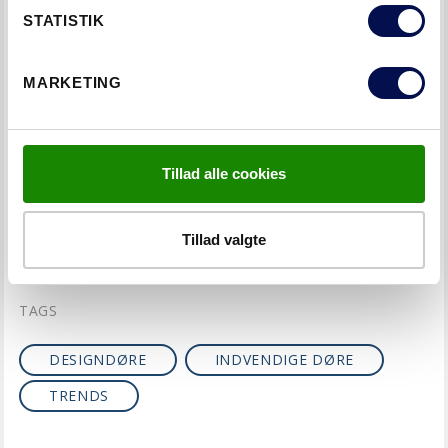
STATISTIK
LÆS NÆSTE
MARKETING
DØRE I TRÆ - NATUREN FLYTTER
IND
Tillad alle cookies
KATEGORIER
Tillad valgte
DESIGN
LYS
SMART
TAGS
DESIGNDØRE
INDVENDIGE DØRE
TRENDS