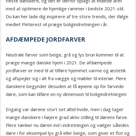
fleste danskere, og det er derfor oplagt at indlede året
med at optimere de hjemlige rammer i bedste 2021-stil.
Du kan her lade dig inspirere af tre store trends, der ifølge
mediet Pinterest vil præge boligindretningen i år.
AFDÆMPEDE JORDFARVER
Neutrale farver som beige, grå og lys brun kommer til at
præge mange danske hjem i 2021. De afdæmpede
jordfarver er med til at tilføre hjemmet varme og æstetik
og afspejler sig i alt fra vægge og møbler til interiør. Flere
danskere begynder desuden at få øjnene op for farvede
døre, som kan tilføre en ny dimension til boligindretningen:
Engang var dørene stort set altid hvide, men i dag tager
mange danskere i højere grad aktiv stilling til dørens farve.
Flere tænker nu døren ind i indretningen og vælger således
døre i for eksempel lys grå eller beige, som giver et flot og