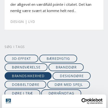
der alligevel en værdifuld pointe i citatet. Det kan
nemlig være svært at komme helt ned...
DESIGN | LYD
SØG I TAGS
3D-EFFEKT
BÆREDYGTIG
BØRNEVÆRELSE
BRANDDØR
BRANDSIKKERHED
DESIGNDØRE
DOBBELTDØRE
DØR MED SPEJL
DØRE I TRÆ
DØRHÅNDTAG
ECO
EGETRÆ
EI30
EI60