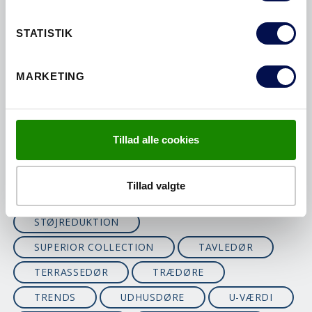
MONTERE
OVENLYS
STATISTIK
RENGØRING
SIDELYS
SIKKERHEDSDØRE
MARKETING
SIKKERHEDSYDERDØRE
SKIFTE DØRE
SKYDEDØRE
SMARTCLOSE
Tillad alle cookies
SOMMERHUSDØRE
SPECIALMÅL
SPISEKAMMER
STABLE
Tillad valgte
STØJREDUCERENDE DØRE
STØJREDUKTION
SUPERIOR COLLECTION
TAVLEDØR
TERRASSEDØR
TRÆDØRE
TRENDS
UDHUSDØRE
U-VÆRDI