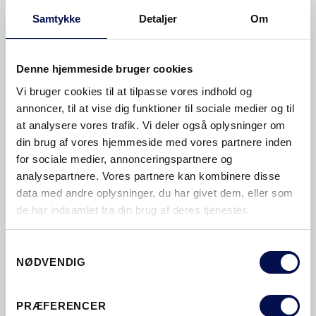
ENERGIVENLIG
FACADEDØRE
Samtykke
Detaljer
Om
FARVE
FILMDØRE
FRANSKE DØRE
FRITIDSHUSDØRE
Denne hjemmeside bruger cookies
FSC
FYLDNINGSDØRE
Vi bruger cookies til at tilpasse vores indhold og
annoncer, til at vise dig funktioner til sociale medier og til
GLASDØRE
GLATTE DØRE
at analysere vores trafik. Vi deler også oplysninger om
GREB
HÅNDTAG
din brug af vores hjemmeside med vores partnere inden
for sociale medier, annonceringspartnere og
HJEMMEKONTOR
HOVEDDØRE
analysepartnere. Vores partnere kan kombinere disse
INDBRUDSSIKKERHED
data med andre oplysninger, du har givet dem, eller som
de har indsamlet fra din brug af deres tjenester.
INDVENDIGE DØRE
ISOLERING
JUL
KARME
KØKKENDØRE
Samtykkevalg
LAVENERGIDØRE
LYDDÆMPENDE
NØDVENDIG
LYDDØRE
MALEDE DØRE
PRÆFERENCER
MASSIVE DØRE
MILJØVENLIGT