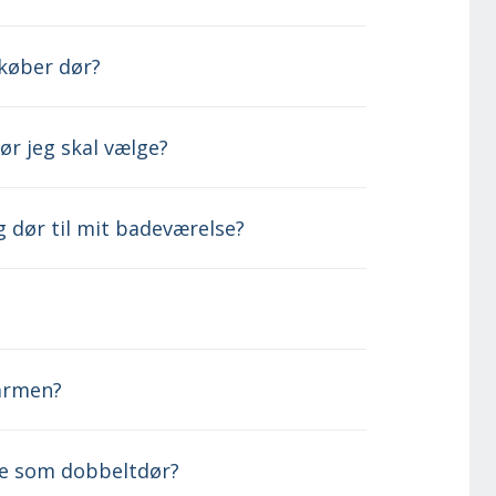
køber dør?
ør jeg skal vælge?
g dør til mit badeværelse?
karmen?
lle som dobbeltdør?