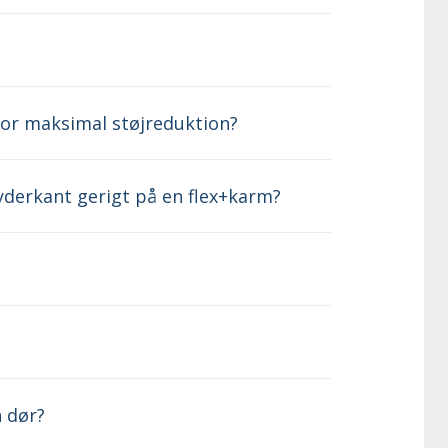
 for maksimal støjreduktion?
 yderkant gerigt på en flex+karm?
n dør?