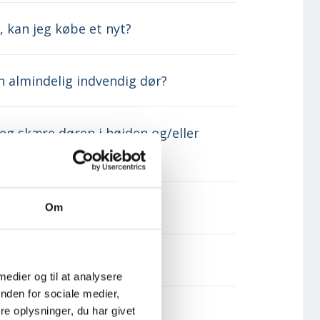
, kan jeg købe et nyt?
 almindelig indvendig dør?
 jeg skære døren i højden og/eller
ontering af nye døre?
Om
 medier og til at analysere
nden for sociale medier,
e oplysninger, du har givet