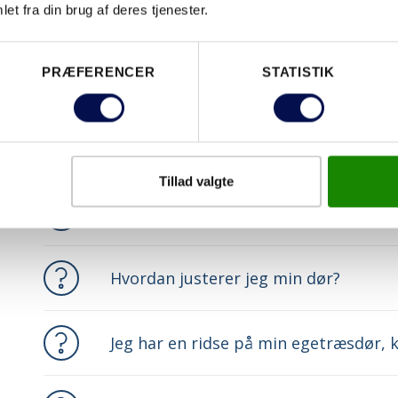
et fra din brug af deres tjenester.
Snap-in hængslet kan ikke klikkes på
PRÆFERENCER
STATISTIK
En af vores indvendige døre har sat s
jeg justere døren?
Tillad valgte
Hvad gør jeg med døre som knirker?
Hvordan justerer jeg min dør?
Jeg har en ridse på min egetræsdør, k