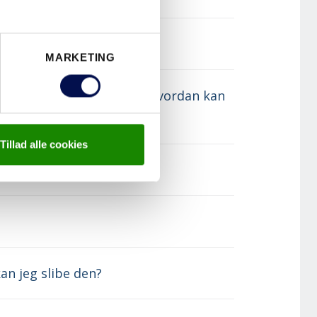
 døren?
MARKETING
ig fast eller blevet skæv. Hvordan kan
Tillad alle cookies
an jeg slibe den?