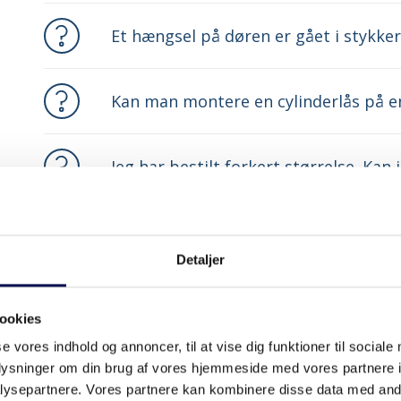
Et hængsel på døren er gået i stykker
Kan man montere en cylinderlås på en
Jeg har bestilt forkert størrelse. Kan
bredden?
Kan I anbefale en dygtig tømrer til m
Detaljer
ookies
Kan jeg skifte indvendig dør selv?
se vores indhold og annoncer, til at vise dig funktioner til sociale
oplysninger om din brug af vores hjemmeside med vores partnere i
Låsen vender forkert. Hvad gør jeg?
ysepartnere. Vores partnere kan kombinere disse data med andr