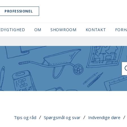
PROFESSIONEL
EDYGTIGHED
OM
SHOWROOM
(CURRENT)
KONTAKT
FORH
SØ
Tips og råd
Spørgsmål og svar
Indvendige døre
 / 
 / 
 /