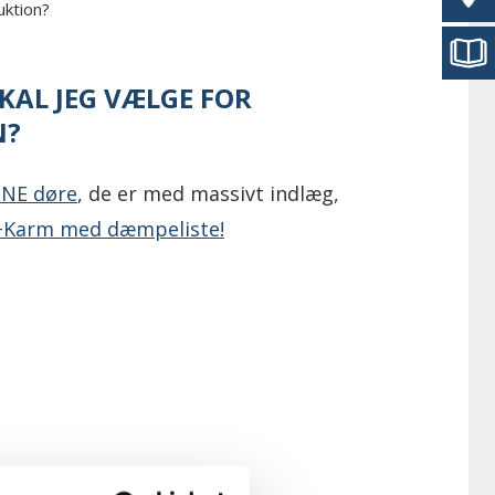
uktion?
KAL JEG VÆLGE FOR
N?
NE døre
, de er med massivt indlæg,
+Karm med dæmpeliste!