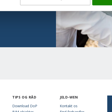
TIPS OG RÅD
JELD-WEN
Download DoP
Kontakt os
BIM objekter
Find forhandler