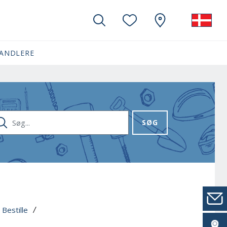
ANDLERE
G...
SØG
Bestille
 
 / 