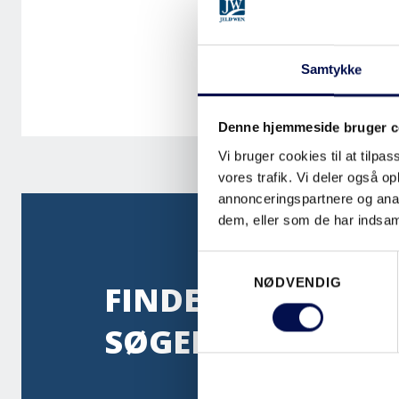
Samtykke
Denne hjemmeside bruger c
Vi bruger cookies til at tilpas
vores trafik. Vi deler også 
annonceringspartnere og anal
dem, eller som de har indsaml
Samtykkevalg
NØDVENDIG
FINDER DU IKKE D
SØGER?