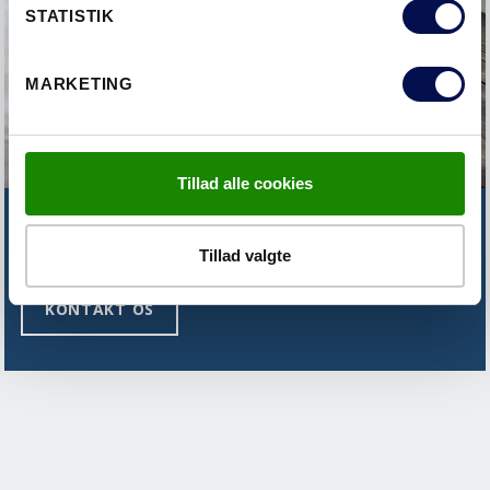
STATISTIK
MARKETING
Tillad alle cookies
FINDER DU IKKE DET DU SØGER?
Tillad valgte
KONTAKT OS