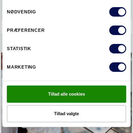
Garanti og reklamation
Samtykkevalg
NØDVENDIG
PRÆFERENCER
STATISTIK
MARKETING
Tillad alle cookies
Tillad valgte