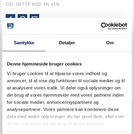
DEL DETTE MED EN VEN
SØG I EMNER
Samtykke
Detaljer
Om
INDVENDIGE DØRE
Denne hjemmeside bruger cookies
SKYDEDØRE
Vi bruger cookies til at tilpasse vores indhold og
YDERDØRE
annoncer, til at vise dig funktioner til sociale medier og til
at analysere vores trafik. Vi deler også oplysninger om
GENERELT
din brug af vores hjemmeside med vores partnere inden
for sociale medier, annonceringspartnere og
analysepartnere. Vores partnere kan kombinere disse
Køb og priser
data med andre oplysninger, du har givet dem, eller som
de har indsamlet fra din brug af deres tjenester.
Øvrigt