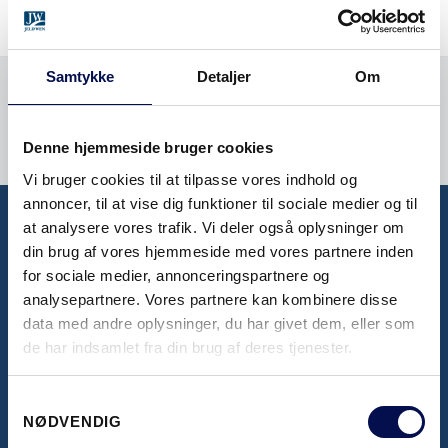
Samtykke
Detaljer
Om
Denne hjemmeside bruger cookies
Vi bruger cookies til at tilpasse vores indhold og
annoncer, til at vise dig funktioner til sociale medier og til
at analysere vores trafik. Vi deler også oplysninger om
din brug af vores hjemmeside med vores partnere inden
BROCHURER OG PRISLISTER
for sociale medier, annonceringspartnere og
Her kan du se vores inspirerende brochurer,
analysepartnere. Vores partnere kan kombinere disse
data med andre oplysninger, du har givet dem, eller som
samt se seneste prislister
de har indsamlet fra din brug af deres tjenester.
Samtykkevalg
KLIK HER
NØDVENDIG