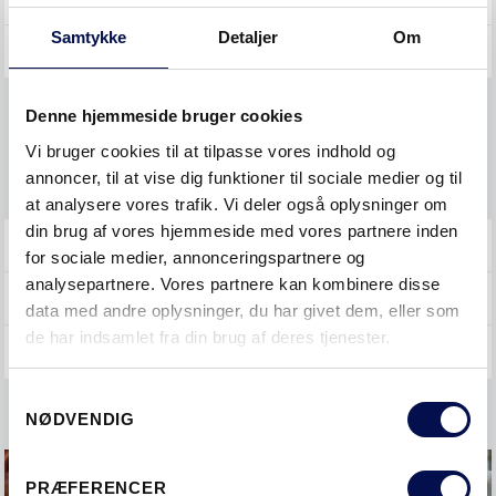
Samtykke
Detaljer
Om
SKYDEDØRE
Denne hjemmeside bruger cookies
Bestille
Vi bruger cookies til at tilpasse vores indhold og
Montere
annoncer, til at vise dig funktioner til sociale medier og til
at analysere vores trafik. Vi deler også oplysninger om
din brug af vores hjemmeside med vores partnere inden
YDERDØRE
for sociale medier, annonceringspartnere og
analysepartnere. Vores partnere kan kombinere disse
GENERELT
data med andre oplysninger, du har givet dem, eller som
de har indsamlet fra din brug af deres tjenester.
Samtykkevalg
NØDVENDIG
PRÆFERENCER