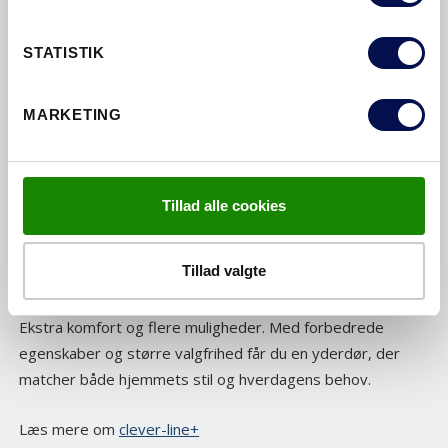
STATISTIK
CLEVER-LINE
MARKETING
Den enkle og funktionelle yderdør. Et godt valg til dig, der
ønsker kvalitet, sikkerhed og et stilrent design til en
attraktiv pris.
Tillad alle cookies
Læs mere om
clever-line
Tillad valgte
CLEVER-LINE+
Ekstra komfort og flere muligheder. Med forbedrede
egenskaber og større valgfrihed får du en yderdør, der
matcher både hjemmets stil og hverdagens behov.
Læs mere om
clever-line+