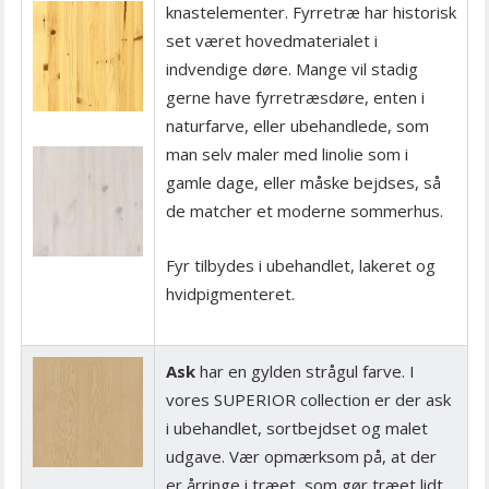
knastelementer. Fyrretræ har historisk
set været hovedmaterialet i
indvendige døre. Mange vil stadig
gerne have fyrretræsdøre, enten i
naturfarve, eller ubehandlede, som
man selv maler med linolie som i
gamle dage, eller måske bejdses, så
de matcher et moderne sommerhus.
Fyr tilbydes i ubehandlet, lakeret og
hvidpigmenteret.
Ask
har en gylden strågul farve. I
vores SUPERIOR collection er der ask
i ubehandlet, sortbejdset og malet
udgave. Vær opmærksom på, at der
er årringe i træet, som gør træet lidt