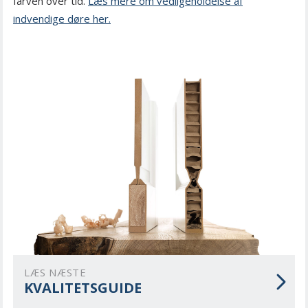
farven over tid.
Læs mere om vedligeholdelse af
indvendige døre her.
LÆS NÆSTE
KVALITETSGUIDE