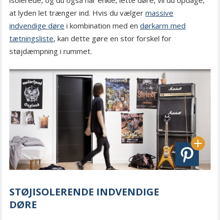
isolerede, og du også har enkle, lette døre, vil du opdage,
at lyden let trænger ind. Hvis du vælger
massive
indvendige døre
i kombination med en
dørkarm med
tætningsliste
, kan dette gøre en stor forskel for
støjdæmpning i rummet.
STØJISOLERENDE INDVENDIGE
DØRE