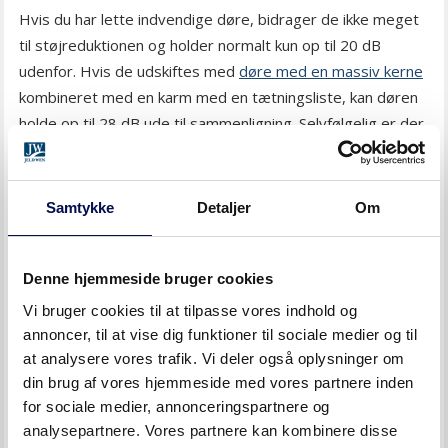
Hvis du har lette indvendige døre, bidrager de ikke meget
til støjreduktionen og holder normalt kun op til 20 dB
udenfor. Hvis de udskiftes med
døre med en massiv kerne
kombineret med en karm med en tætningsliste, kan døren
holde op til 28 dB ude til sammenligning. Selvfølgelig er der
specielle løsninger (
klassificerede lyddøre
), der kan opnå
endnu mere, men du vil opdage, at en normal, massiv
indvendig dør kan ændre støjniveauet markant. Husk også,
Samtykke
Detaljer
Om
at valget af bundstykke påvirker lyden.
Her kan du læse
mere om forskellige bundstykker/dørtærskler
.
Denne hjemmeside bruger cookies
HVAD ER LYD OG HVAD BETYDER
Vi bruger cookies til at tilpasse vores indhold og
DECIBEL?
annoncer, til at vise dig funktioner til sociale medier og til
at analysere vores trafik. Vi deler også oplysninger om
din brug af vores hjemmeside med vores partnere inden
Decibelskalaen er en logaritmisk skala, der angiver
for sociale medier, annonceringspartnere og
lydstyrke. Menneskets subjektive opfattelse af lydstyrke
analysepartnere. Vores partnere kan kombinere disse
følger dog ikke decibelskalaen. Undersøgelser viser, at de