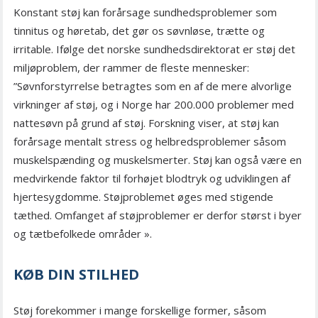
Konstant støj kan forårsage sundhedsproblemer som
tinnitus og høretab, det gør os søvnløse, trætte og
irritable. Ifølge det norske sundhedsdirektorat er støj det
miljøproblem, der rammer de fleste mennesker:
”Søvnforstyrrelse betragtes som en af de mere alvorlige
virkninger af støj, og i Norge har 200.000 problemer med
nattesøvn på grund af støj. Forskning viser, at støj kan
forårsage mentalt stress og helbredsproblemer såsom
muskelspænding og muskelsmerter. Støj kan også være en
medvirkende faktor til forhøjet blodtryk og udviklingen af
hjertesygdomme. Støjproblemet øges med stigende
tæthed. Omfanget af støjproblemer er derfor størst i byer
og tætbefolkede områder ».
KØB DIN STILHED
Støj forekommer i mange forskellige former, såsom