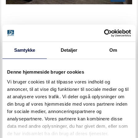
PRODUKTEGENSKABER LYDDØRE
Design
Samtykke
Detaljer
Om
Dørene tilbydes med forskellige typer af sporfræste
designs eller finér med mønster.
Denne hjemmeside bruger cookies
Overflade:
Vi bruger cookies til at tilpasse vores indhold og
Dørene tilbydes malet i RAL og NCS farver, laminat og
annoncer, til at vise dig funktioner til sociale medier og til
forskellige finérer.
at analysere vores trafik. Vi deler også oplysninger om
din brug af vores hjemmeside med vores partnere inden
Dørkant/bund:
for sociale medier, annonceringspartnere og
analysepartnere. Vores partnere kan kombinere disse
Dørene kan leveres med forskellige kant- og bundløsninger.
data med andre oplysninger, du har givet dem, eller som
de har indsamlet fra din brug af deres tjenester.
Mål: