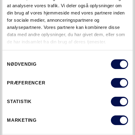
at analysere vores trafik. Vi deler også oplysninger om
din brug af vores hjemmeside med vores partnere inden
for sociale medier, annonceringspartnere og
analysepartnere. Vores partnere kan kombinere disse
data med andre oplysninger, du har givet dem, eller som
de har indsamlet fra din brug af deres tjenester.
Samtykkevalg
NØDVENDIG
YDERDØRE I EG
I vores store
yderdørs-sortiment
finder du flere smukke
PRÆFERENCER
facadedøre i egetræ, både som en enkelt og en
dobbeltdør. For alle disse modeller kan du tilvælge
ovenlys
STATISTIK
eller sidelys
i egetræ for et komplet indgangsområde. For
at en udvendig døre i eg skal forblive smuk i mange år, er
MARKETING
det meget vigtigt, at du overfladebehandler den straks,
når du installerer med den olie, der følger med den.