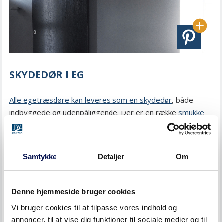
SKYDEDØR I EG
Alle egetræsdøre kan leveres som en skydedør
, både
indbyggede og udenpåliggende. Der er en række
smukke
løsninger til montering af en skydedør
, uanset om du vil
bygge den ind i væggen
eller
montere den udvendigt
. En
skydedør i egetræ ser godt ud til brug i et walk-in eller
Samtykke
Detaljer
Om
måske til at lukke af mellem stuen og køkkenet med
dobbeltglasdøre.
Denne hjemmeside bruger cookies
Vi bruger cookies til at tilpasse vores indhold og
annoncer, til at vise dig funktioner til sociale medier og til