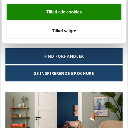
Olierede udvendige døre bør også regelmæssigt olieres
for at beskytte overfladen mod slitage fra vejr, vind og
Tillad alle cookies
forurening.
Se galleri med indvendige egetræsdøre og yderdøre i eg.
Tillad valgte
FIND FORHANDLER
SE INSPIRERENDE BROCHURE