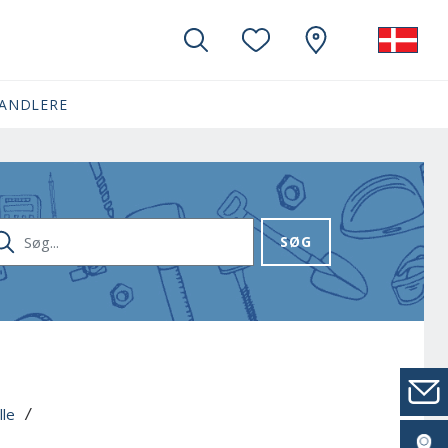
ANDLERE
G...
SØG
lle
 / 