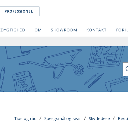
PROFESSIONEL
EDYGTIGHED
OM
SHOWROOM
(CURRENT)
KONTAKT
FORH
SØ
Tips og råd
Spørgsmål og svar
Skydedøre
Besti
 / 
 / 
 / 