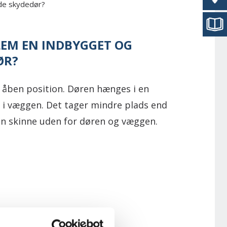
nde skydedør?
LEM EN INDBYGGET OG
ØR?
i åben position. Døren hænges i en
 i væggen. Det tager mindre plads end
en skinne uden for døren og væggen.