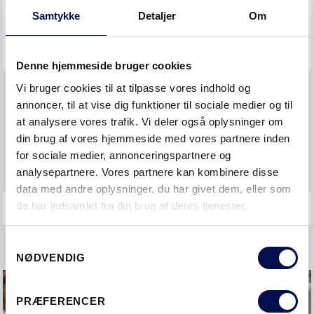
Samtykke
Detaljer
Om
YDERDØRE
GENERELT
Denne hjemmeside bruger cookies
Vi bruger cookies til at tilpasse vores indhold og
Køb og priser
annoncer, til at vise dig funktioner til sociale medier og til
at analysere vores trafik. Vi deler også oplysninger om
Øvrigt
din brug af vores hjemmeside med vores partnere inden
for sociale medier, annonceringspartnere og
GARANTI OG REKLAMATION
analysepartnere. Vores partnere kan kombinere disse
data med andre oplysninger, du har givet dem, eller som
de har indsamlet fra din brug af deres tjenester.
Samtykkevalg
NØDVENDIG
PRÆFERENCER