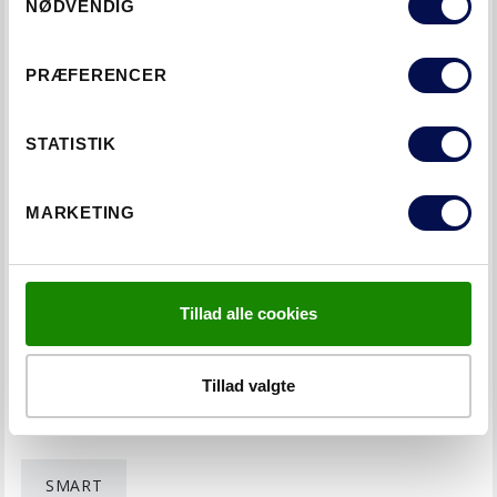
NØDVENDIG
PRÆFERENCER
STATISTIK
MARKETING
LÆS NÆSTE
STABLE DØRE - SOLIDE
INDVENDIGE DØRE MED EKSKLUSIV
Tillad alle cookies
FINISH
Tillad valgte
KATEGORIER
SMART