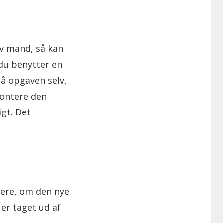
lv mand, så kan
t du benytter en
å opgaven selv,
montere den
gt. Det
lere, om den nye
 er taget ud af