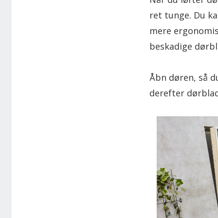
ret tunge. Du ka
mere ergonomisk
beskadige dørbl
Åbn døren, så d
derefter dørbla