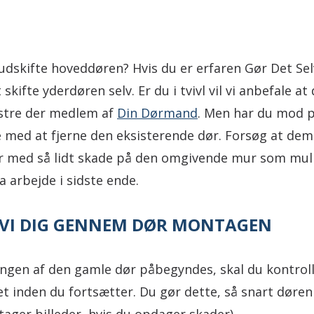
 udskifte hoveddøren? Hvis du er erfaren Gør Det Se
skifte yderdøren selv. Er du i tvivl vil vi anbefale a
stre der medlem af
Din Dørmand
. Men har du mod p
te med at fjerne den eksisterende dør. Forsøg at de
r med så lidt skade på den omgivende mur som muli
a arbejde i sidste ende.
 VI DIG GENNEM DØR MONTAGEN
ngen af den gamle dør påbegyndes, skal du kontrol
t inden du fortsætter. Du gør dette, så snart døren