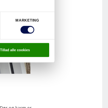
MARKETING
Tillad alle cookies
G
 Dør og karm er