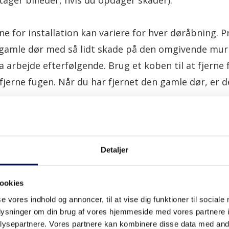
ager billeder, hvis du opdager skader).
 for installation kan variere for hver døråbning. P
amle dør med så lidt skade på den omgivende mur
 arbejde efterfølgende. Brug et koben til at fjerne
 fjerne fugen. Når du har fjernet den gamle dør, er de
gen.
Detaljer
ookies
se vores indhold og annoncer, til at vise dig funktioner til sociale
oplysninger om din brug af vores hjemmeside med vores partnere i
ysepartnere. Vores partnere kan kombinere disse data med andr