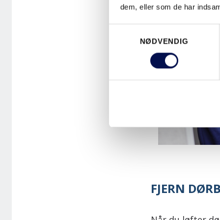
dem, eller som de har indsaml
Samtykkevalg
NØDVENDIG
FJERN DØR
Når du løfter dø