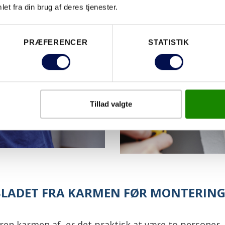
et fra din brug af deres tjenester.
PRÆFERENCER
STATISTIK
Tillad valgte
BLADET FRA KARMEN FØR MONTERIN
ren karmen af, er det praktisk at være to personer.