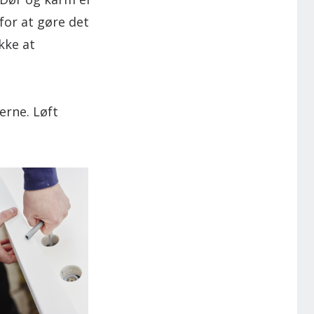
for at gøre det
kke at
erne. Løft