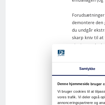
emballagen (og t
Forudsætningerne
demontere den g
du undgår ekstra
skarp kniv til at
starte monterin
Samtykke
Denne hjemmeside bruger c
Vi bruger cookies til at tilpas
vores trafik. Vi deler også 
annonceringspartnere og anal