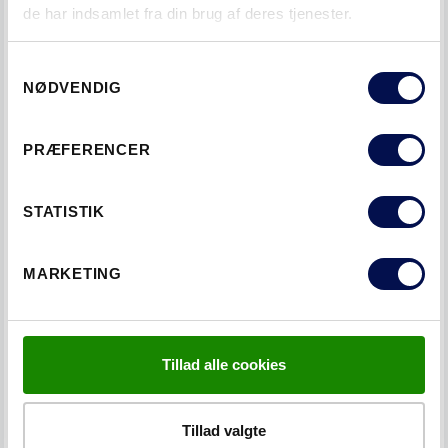
de har indsamlet fra din brug af deres tjenester.
KATEGORIER
Samtykkevalg
NØDVENDIG
DESIGN
SMART
PRÆFERENCER
TAGS
STATISTIK
HOVEDDØRE
SOMMERHUSDØRE
YDERDØR
MARKETING
KUNNE DU LIDE HVAD DU SÅ?
DEL DETTE MED EN VEN
Tillad alle cookies
Tillad valgte