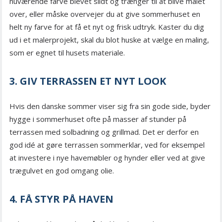
nuværende farve blevet slidt og trænger til at blive malet
over, eller måske overvejer du at give sommerhuset en
helt ny farve for at få et nyt og frisk udtryk. Kaster du dig
ud i et malerprojekt, skal du blot huske at vælge en maling,
som er egnet til husets materiale.
3. GIV TERRASSEN ET NYT LOOK
Hvis den danske sommer viser sig fra sin gode side, byder
hygge i sommerhuset ofte på masser af stunder på
terrassen med solbadning og grillmad. Det er derfor en
god idé at gøre terrassen sommerklar, ved for eksempel
at investere i nye havemøbler og hynder eller ved at give
trægulvet en god omgang olie.
4. FÅ STYR PÅ HAVEN