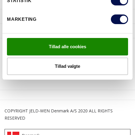
STATISTIK
INSPIRATION
TIPS OG RÅD
MARKETING
JELD-WEN
Tillad alle cookies
FØLG OS
Tillad valgte
COPYRIGHT JELD-WEN Denmark A/S 2020 ALL RIGHTS
RESERVED