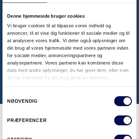
Denne hjemmeside bruger cookies
BROCHURER OG PRISLISTER
Vi bruger cookies til at tilpasse vores indhold og
Her kan du se vores inspirerende brochurer,
annoncer, til at vise dig funktioner til sociale medier og til
at analysere vores trafik. Vi deler også oplysninger om
samt se seneste prislister
din brug af vores hjemmeside med vores partnere inden
for sociale medier, annonceringspartnere og
analysepartnere. Vores partnere kan kombinere disse
KLIK HER
data med andre oplysninger, du har givet dem, eller som
de har indsamlet fra din brug af deres tjenester.
Samtykkevalg
NØDVENDIG
PRÆFERENCER
PRODUKTER