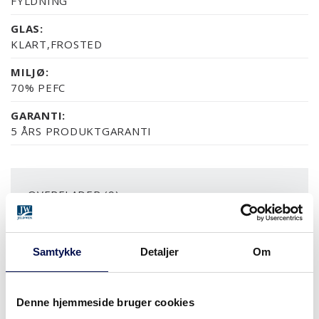
FYLDNING
GLAS:
KLART,FROSTED
MILJØ:
70% PEFC
GARANTI:
5 ÅRS PRODUKTGARANTI
OVERFLADER (9)
NCS S0502-Y
NCS S0500-N
RAL 9010
NÆSTEN ALLE NCS S OG
EG
Samtykke
Detaljer
Om
MERE
Denne hjemmeside bruger cookies