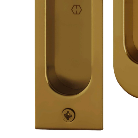
SLID
HAND
BRON
NUA