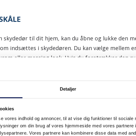
SKÅLE
n skydedør til dit hjem, kan du åbne og lukke den m
som indsættes i skydedøren. Du kan vælge mellem en
krom eller messing look. Hvis du foretrækker den ru
at vælge mellem to eller én skydedørsskål pr. dørsi
Detaljer
ookies
SKYDEDØRSSKÅL
se vores indhold og annoncer, til at vise dig funktioner til sociale
E RUND
oplysninger om din brug af vores hjemmeside med vores partnere i
ysepartnere. Vores partnere kan kombinere disse data med andr