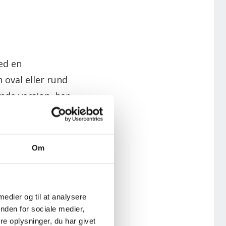
ed en
 oval eller rund
nde version, har
de.
Om
 medier og til at analysere
nden for sociale medier,
e oplysninger, du har givet