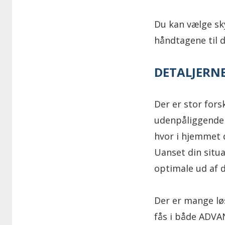
Du kan vælge sk
håndtagene til d
DETALJERNE
Der er stor fors
udenpåliggende s
hvor i hjemmet d
Uanset din situa
optimale ud af d
Der er mange løs
fås i både ADVAN