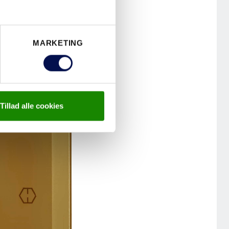
EDØRSSKÅL
AL
MARKETING
Tillad alle cookies