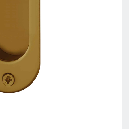
ING-DOOR-
LE-OVAL-
ZE-
NCE