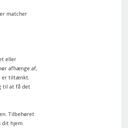
der matcher
t eller
hør afhænge af,
er tiltænkt.
til at få det
en. Tilbehøret
 dit hjem.