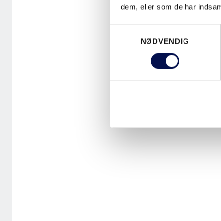
dem, eller som de har indsaml
Samtykkevalg
NØDVENDIG
OVAL
SKYVEDØRS
SORT