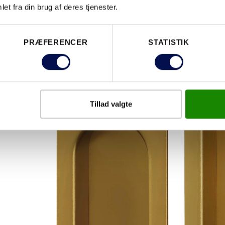
et fra din brug af deres tjenester.
SKYD
E OV
PRÆFERENCER
STATISTIK
SKYDEDØRSSKÅL
E
REKTANGULÆR
SKÅL
Tillad valgte