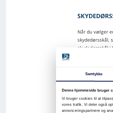
SKYDEDØRS
Når du vælger e
skydedørsskål, 
skydedørsskål i 
du mulighed for 
Samtykke
Denne hjemmeside bruger c
Vi bruger cookies til at tilpas
vores trafik. Vi deler også 
annonceringspartnere og anal