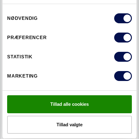
i højden fra 1880 til 2275 mm
Samtykkevalg
NØDVENDIG
PRÆFERENCER
STATISTIK
MARKETING
LÆS NÆSTE
Tillad alle cookies
MÅLTABELLER UDHUSDØRE
Tillad valgte
TAGS