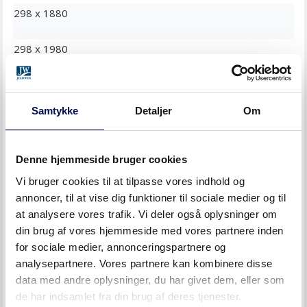
298 x 1880
298 x 1980
298 x 2080
Samtykke
Detaljer
Om
358 x 2115
358 x 2050
Denne hjemmeside bruger cookies
Vi bruger cookies til at tilpasse vores indhold og
358 x 1880
annoncer, til at vise dig funktioner til sociale medier og til
at analysere vores trafik. Vi deler også oplysninger om
358 x 1980
din brug af vores hjemmeside med vores partnere inden
for sociale medier, annonceringspartnere og
358 x 2080
analysepartnere. Vores partnere kan kombinere disse
data med andre oplysninger, du har givet dem, eller som
de har indsamlet fra din brug af deres tjenester.
Kan laves på specialmål: