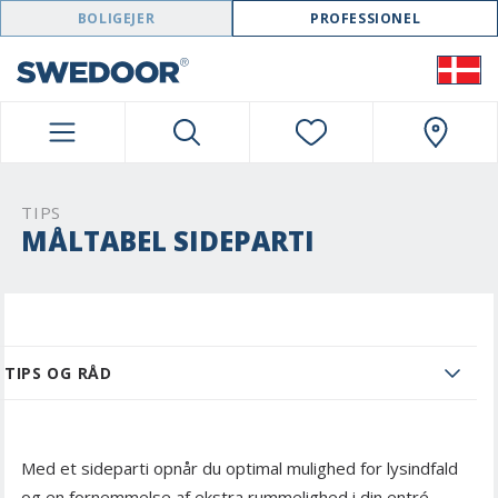
SWEDOOR NAVIGATION
BOLIGEJER
PROFESSIONEL
TIPS
MÅLTABEL SIDEPARTI
TIPS OG RÅD
Med et sideparti opnår du optimal mulighed for lysindfald
og en fornemmelse af ekstra rummelighed i din entré.