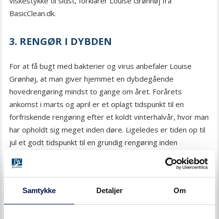
viskestykke til sidst, forklarer Louise Grønhøj fra
BasicClean.dk.
3. RENGØR I DYBDEN
For at få bugt med bakterier og virus anbefaler Louise
Grønhøj, at man giver hjemmet en dybdegående
hovedrengøring mindst to gange om året. Forårets
ankomst i marts og april er et oplagt tidspunkt til en
forfriskende rengøring efter et koldt vinterhalvår, hvor man
har opholdt sig meget inden døre. Ligeledes er tiden op til
jul et godt tidspunkt til en grundig rengøring inden
vinterens festlige højtider.
Samtykke
Detaljer
Om
FIND FORHANDLER