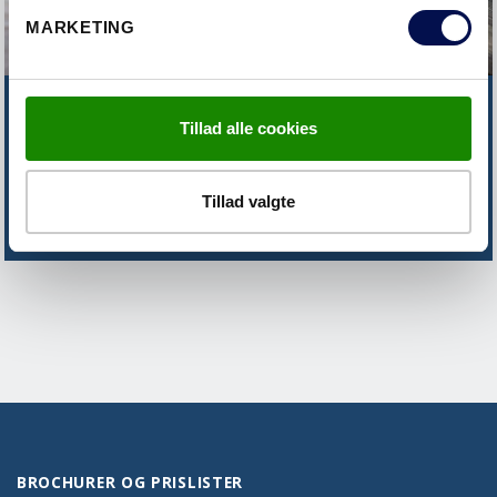
MARKETING
FINDER DU IKKE DET DU SØGER?
Tillad alle cookies
KONTAKT OS
Tillad valgte
BROCHURER OG PRISLISTER