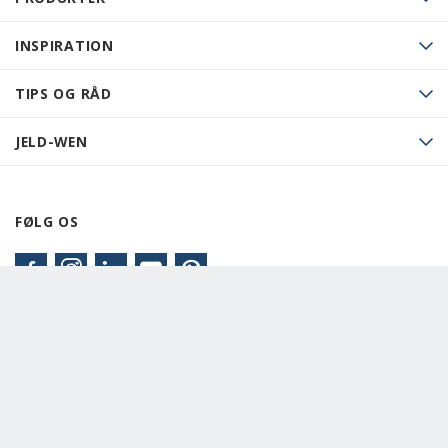
INSPIRATION
TIPS OG RÅD
JELD-WEN
FØLG OS
COPYRIGHT JELD-WEN Denmark A/S 2020 ALL RIGHTS
RESERVED