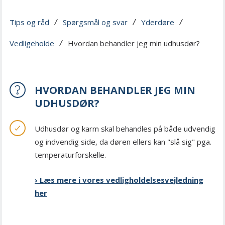
Tips og råd
Spørgsmål og svar
Yderdøre
 / 
 / 
 / 
Vedligeholde
Hvordan behandler jeg min udhusdør?
 / 
HVORDAN BEHANDLER JEG MIN
UDHUSDØR?
Udhusdør og karm skal behandles på både udvendig
og indvendig side, da døren ellers kan "slå sig" pga.
temperaturforskelle.
› Læs mere i vores vedligholdelsesvejledning
her