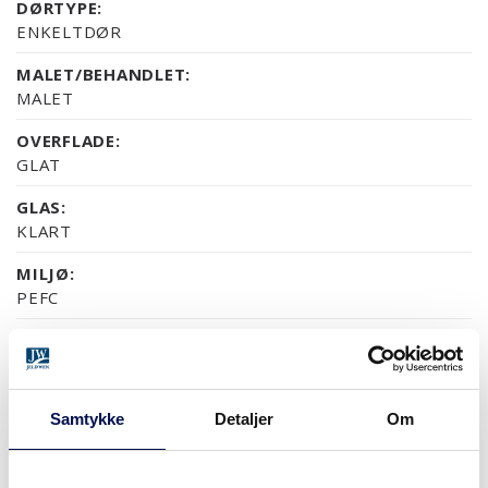
DØRTYPE:
ENKELTDØR
MALET/BEHANDLET:
MALET
OVERFLADE:
GLAT
GLAS:
KLART
MILJØ:
PEFC
GARANTI:
5 ÅRS PRODUKTGARANTI
Samtykke
Detaljer
Om
OVERFLADER (9)