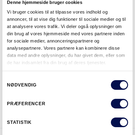
NCS S0502-Y
NCS S0500-N
NCS S3502-Y
NCS S7000-N
NCS S5020-R9
Denne hjemmeside bruger cookies
Vi bruger cookies til at tilpasse vores indhold og
annoncer, til at vise dig funktioner til sociale medier og til
at analysere vores trafik. Vi deler også oplysninger om
MERE
din brug af vores hjemmeside med vores partnere inden
for sociale medier, annonceringspartnere og
MODULSTØRRELSER
analysepartnere. Vores partnere kan kombinere disse
data med andre oplysninger, du har givet dem, eller som
de har indsamlet fra din brug af deres tjenester.
Samtykkevalg
HVOR KAN DET KØBES
NØDVENDIG
PRÆFERENCER
DOWNLOAD BROCHURE
KONTAKT OS
STATISTIK