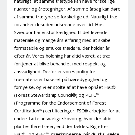
naturligt, at samme trætype kan have forskellige
nuancer og åretegninger. Af samme årsag kan døre
af samme trætype se forskellige ud. Naturligt træ
forandrer desuden udseende over tid. Hos
Swedoor har vi stor kærlighed til det levende
materiale og mange års erfaring med at skabe
formstabile og smukke trædøre, der holder år
efter år. Vores holdning har altid været, at træ
fortjener at blive behandlet med respekt og
ansvarlighed. Derfor er vores policy for
træmaterialer baseret på bæredygtighed og
fornyelse, og vi er stolte af at have opnået FSC®
(Forest Stewardship Council®) og PEFC™
(Programme for the Endorsement of Forest
Certification™) certificeringer. FSC® arbejder for at
understøtte ansvarligt skovbrug, hvor der altid
plantes flere træer, end der fældes. Kig efter
FSC®- og PEFC™-mærkningerne, når du skal vælge