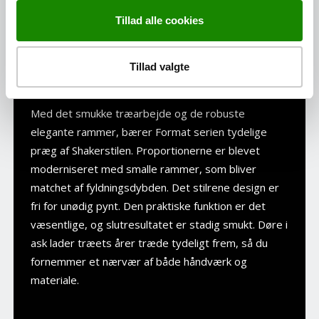
Tillad alle cookies
FORMAT - MED INSPIRATION
Tillad valgte
FRA SHAKERSTILEN
Med det smukke træarbejde og de robuste
elegante rammer, bærer Format serien tydelige
præg af Shakerstilen. Proportionerne er blevet
moderniseret med smalle rammer, som bliver
matchet af fyldningsdybden. Det stilrene design er
fri for unødig pynt. Den praktiske funktion er det
væsentlige, og slutresultatet er stadig smukt. Døre i
ask lader træets årer træde tydeligt frem, så du
fornemmer et nærvær af både håndværk og
materiale.