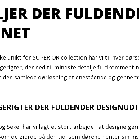
LJER DER FULDEND
GNET
 unikt for SUPERIOR collection har vi til hver dørs
 gerigter, der ned til mindste detalje fuldkomment
er den samlede dørløsning et enestående og gennem
GERIGTER DER FULDENDER DESIGNUD
og Sekel har vi lagt et stort arbejde i at designe ger
som de gjorde på den tid, som dørene henter sin insp