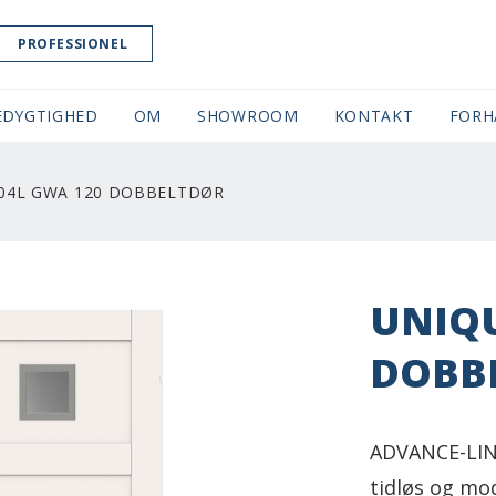
PROFESSIONEL
EDYGTIGHED
OM
SHOWROOM
(CURRENT)
KONTAKT
FORH
 04L GWA 120 DOBBELTDØR
UNIQU
DOBB
ADVANCE-LINE
tidløs og mo