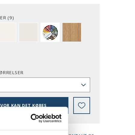
ER (9)
2-Y
NCS S0500-N
RAL 9010
NÆSTEN ALLE NCS S OG RAL FARVER
EG
ØRRELSER
VOR KAN DET KØBES