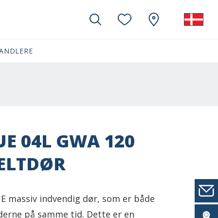
ANDLERE
E 04L GWA 120
ELTDØR
 massiv indvendig dør, som er både
derne på samme tid. Dette er en