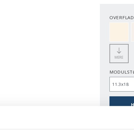
OVERFLAD
NCS S050
MERE
MODULST
H