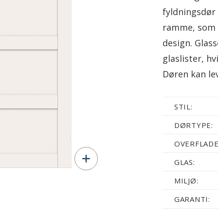
fyldningsdør 
ramme, som g
design. Glas
glaslister, h
Døren kan le
STIL:
DØRTYPE:
OVERFLADE
GLAS:
MILJØ:
GARANTI: