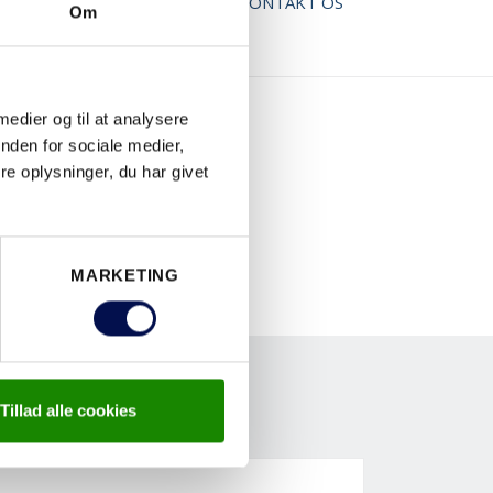
AD BROCHURE
KONTAKT OS
Om
 medier og til at analysere
nden for sociale medier,
e oplysninger, du har givet
MARKETING
Tillad alle cookies