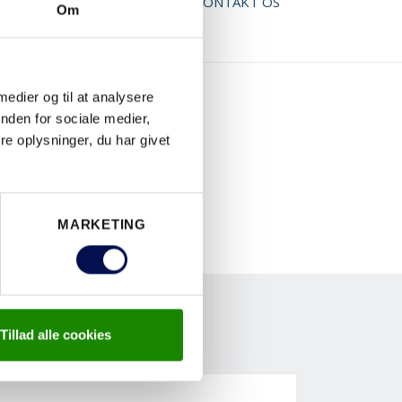
AD BROCHURE
KONTAKT OS
Om
 medier og til at analysere
nden for sociale medier,
e oplysninger, du har givet
MARKETING
Tillad alle cookies