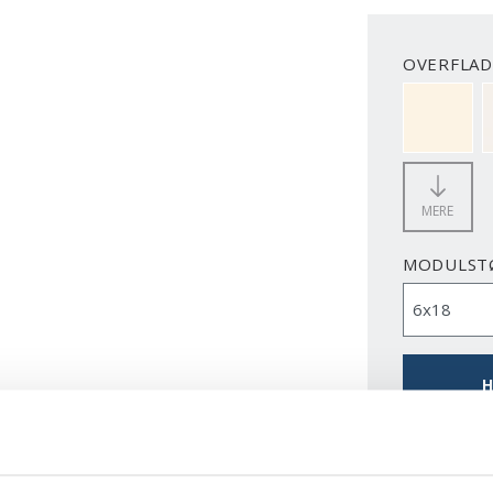
OVERFLAD
NCS S050
MERE
MODULST
H