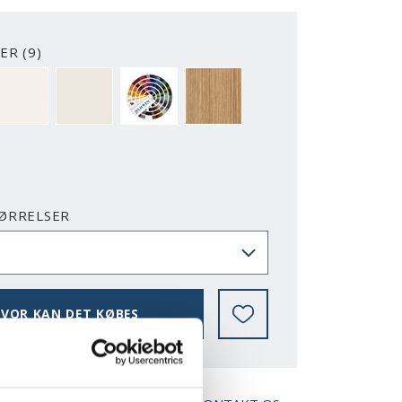
ER (9)
2-Y
NCS S0500-N
RAL 9010
NÆSTEN ALLE NCS S OG RAL FARVER
EG
ØRRELSER
VOR KAN DET KØBES