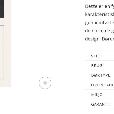
Dette er en 
karakteristis
gennemført s
de normale gl
design. Døre
STIL:
BRUG:
DØRTYPE:
OVERFLADE
MILJØ:
GARANTI: