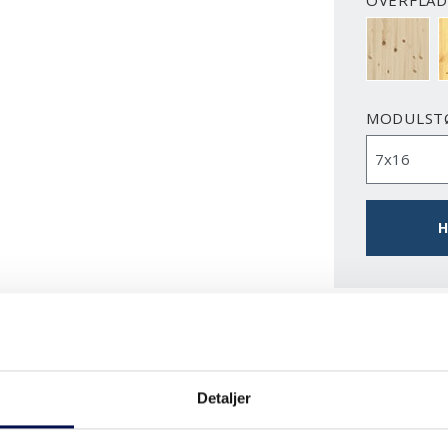
OVERFLAD
FYR UBEH
F
MODULST
H
DOWNLO
Detaljer