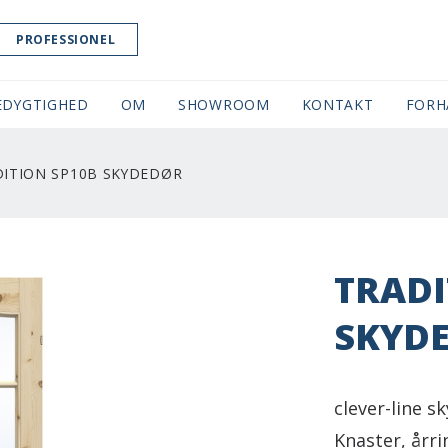
PROFESSIONEL
EDYGTIGHED
OM
SHOWROOM
(CURRENT)
KONTAKT
FORH
ITION SP10B SKYDEDØR
TRADI
SKYD
clever-line sk
Knaster, årri