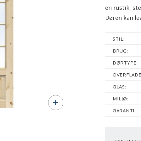
en rustik, s
Døren kan le
STIL:
BRUG:
DØRTYPE:
OVERFLADE
GLAS:
MILJØ:
GARANTI: