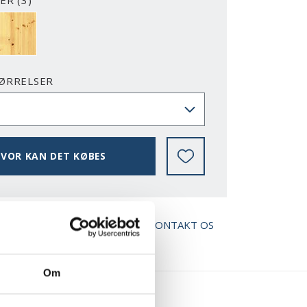
ER (3)
ANDLET
YR KLAR LAK
ØRRELSER
VOR KAN DET KØBES
AD BROCHURE
KONTAKT OS
Om