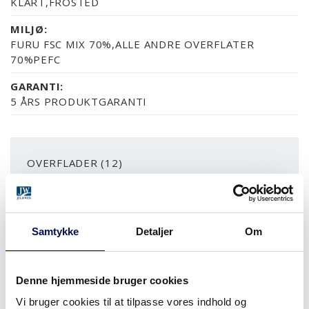
KLART,FROSTED
MILJØ:
FURU FSC MIX 70%,ALLE ANDRE OVERFLATER
70%PEFC
GARANTI:
5 ÅRS PRODUKTGARANTI
OVERFLADER (12)
NÆSTEN ALLE NCS S OG RAL FARVER
FYR UBEHANDLET
FYR KLAR LAK
ASK UBEHANDLET
ASK SORT
Samtykke
Detaljer
Om
MERE
Denne hjemmeside bruger cookies
MODULSTØRRELSER
Vi bruger cookies til at tilpasse vores indhold og