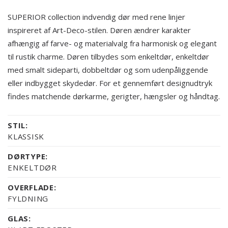
SUPERIOR collection indvendig dør med rene linjer
inspireret af Art-Deco-stilen. Døren ændrer karakter
afhængig af farve- og materialvalg fra harmonisk og elegant
til rustik charme. Døren tilbydes som enkeltdør, enkeltdør
med smalt sideparti, dobbeltdør og som udenpåliggende
eller indbygget skydedør. For et gennemført designudtryk
findes matchende dørkarme, gerigter, hængsler og håndtag.
STIL:
KLASSISK
DØRTYPE:
ENKELTDØR
OVERFLADE:
FYLDNING
GLAS: