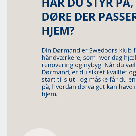
HAR DU STYR PÅ,
DØRE DER PASSER
HJEM?
Din Dørmand er Swedoors klub f
håndværkere, som hver dag hjæl
renovering og nybyg. Når du v
Dørmand, er du sikret kvalitet o
start til slut - og måske får du e
på, hvordan dørvalget kan have i
hjem.