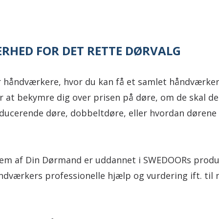
ERHED FOR DET RETTE DØRVALG
håndværkere, hvor du kan få et samlet håndværker-
or at bekymre dig over prisen på døre, om de skal d
educerende døre, dobbeltdøre, eller hvordan dørene 
m af Din Dørmand er uddannet i SWEDOORs produk
ndværkers professionelle hjælp og vurdering ift. til n