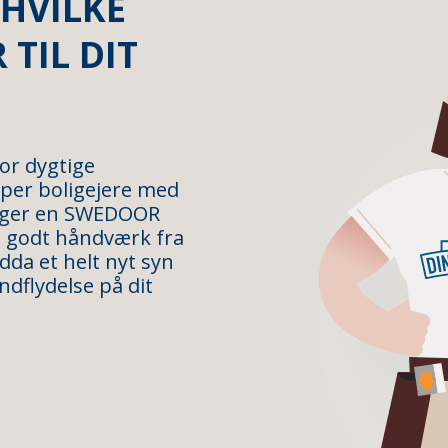
 HVILKE
 TIL DIT
or dygtige
per boligejere med
ælger en SWEDOOR
g godt håndværk fra
ndda et helt nyt syn
ndflydelse på dit