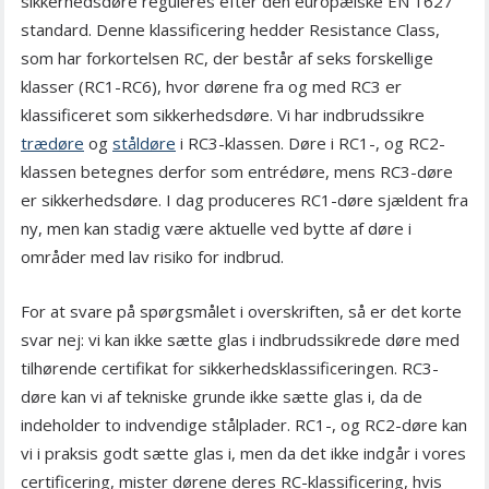
sikkerhedsdøre reguleres efter den europæiske EN 1627
standard. Denne klassificering hedder Resistance Class,
som har forkortelsen RC, der består af seks forskellige
klasser (RC1-RC6), hvor dørene fra og med RC3 er
klassificeret som sikkerhedsdøre. Vi har indbrudssikre
trædøre
og
ståldøre
i RC3-klassen. Døre i RC1-, og RC2-
klassen betegnes derfor som entrédøre, mens RC3-døre
er sikkerhedsdøre. I dag produceres RC1-døre sjældent fra
ny, men kan stadig være aktuelle ved bytte af døre i
områder med lav risiko for indbrud.
For at svare på spørgsmålet i overskriften, så er det korte
svar nej: vi kan ikke sætte glas i indbrudssikrede døre med
tilhørende certifikat for sikkerhedsklassificeringen. RC3-
døre kan vi af tekniske grunde ikke sætte glas i, da de
indeholder to indvendige stålplader. RC1-, og RC2-døre kan
vi i praksis godt sætte glas i, men da det ikke indgår i vores
certificering, mister dørene deres RC-klassificering, hvis