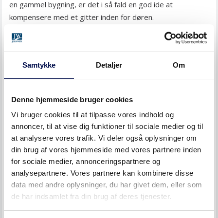
en gammel bygning, er det i så fald en god ide at
kompensere med et gitter inden for døren.
Samtykke
Detaljer
Om
Denne hjemmeside bruger cookies
Vi bruger cookies til at tilpasse vores indhold og
annoncer, til at vise dig funktioner til sociale medier og til
at analysere vores trafik. Vi deler også oplysninger om
din brug af vores hjemmeside med vores partnere inden
for sociale medier, annonceringspartnere og
LÆS NÆSTE
analysepartnere. Vores partnere kan kombinere disse
KAN MAN FÅ EN
data med andre oplysninger, du har givet dem, eller som
SIKKERHEDSKLASSIFICERET
de har indsamlet fra din brug af deres tjenester.
YDERDØR MED STOR