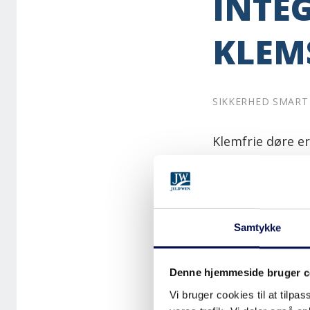
INTE
KLEM
SIKKERHED SMART
Klemfrie døre er
diskrete løsnin
Det er vigtigt 
Samtykke
klemsikring er 
en grå gummilist
Denne hjemmeside bruger c
Denne løsning k
Vi bruger cookies til at tilpas