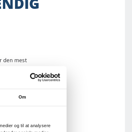
ENDIG
er den mest
egreret
Om
karmen. Det er
.
der hører under
 medier og til at analysere