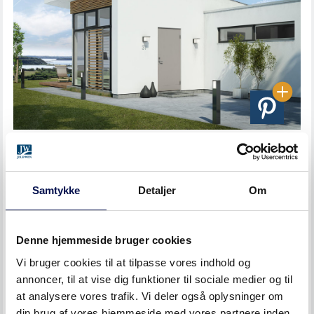
Jeg trykker altid på dørklokken tre gange – det
er ikke til at vide, om beboeren er i bad eller ikke
Samtykke
Detaljer
Om
hører klokken.
Et enkelt tryk, det bør være rigeligt.
Denne hjemmeside bruger cookies
Vi bruger cookies til at tilpasse vores indhold og
Jeg bruger ikke en dørklokke. Min dørklokke blev
annoncer, til at vise dig funktioner til sociale medier og til
frakoblet for flere år siden.
at analysere vores trafik. Vi deler også oplysninger om
din brug af vores hjemmeside med vores partnere inden