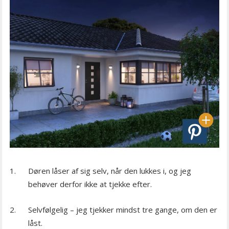
Døren låser af sig selv, når den lukkes i, og jeg
behøver derfor ikke at tjekke efter.
Selvfølgelig – jeg tjekker mindst tre gange, om den er
låst.