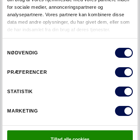
4. BRUGER DU EN SIKKERHEDSLÅS?
for sociale medier, annonceringspartnere og
analysepartnere. Vores partnere kan kombinere disse
data med andre oplysninger, du har givet dem, eller som
de har indsamlet fra din brug af deres tjenester.
Samtykkevalg
NØDVENDIG
PRÆFERENCER
STATISTIK
MARKETING
Det tager for lang tid at låse. Jeg bruger det
kun, hvis jeg fx er ude at rejse.
Tillad alle cookies