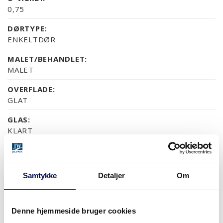
0,75
DØRTYPE:
ENKELTDØR
MALET/BEHANDLET:
MALET
OVERFLADE:
GLAT
GLAS:
KLART
MILJØ:
PEFC
Samtykke
Detaljer
Om
GARANTI:
5 ÅRS PRODUKTGARANTI
Denne hjemmeside bruger cookies