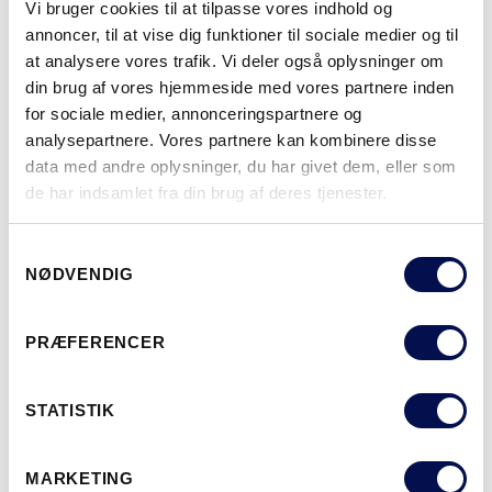
Vi bruger cookies til at tilpasse vores indhold og
OVERFLADER (9)
annoncer, til at vise dig funktioner til sociale medier og til
NCS S0502-Y
NCS S0500-N
NCS S3502-Y
NCS S7000-N
NCS S5020-R9
at analysere vores trafik. Vi deler også oplysninger om
din brug af vores hjemmeside med vores partnere inden
for sociale medier, annonceringspartnere og
analysepartnere. Vores partnere kan kombinere disse
data med andre oplysninger, du har givet dem, eller som
MERE
de har indsamlet fra din brug af deres tjenester.
MODULSTØRRELSER
Samtykkevalg
NØDVENDIG
PRÆFERENCER
HVOR KAN DET KØBES
STATISTIK
DOWNLOAD BROCHURE
KONTAKT OS
MARKETING