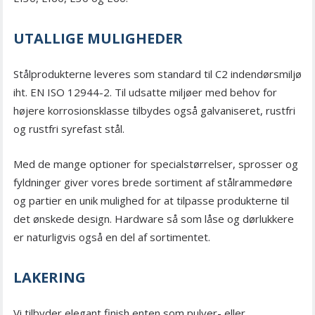
UTALLIGE MULIGHEDER
Stålprodukterne leveres som standard til C2 indendørsmiljø
iht. EN ISO 12944-2. Til udsatte miljøer med behov for
højere korrosionsklasse tilbydes også galvaniseret, rustfri
og rustfri syrefast stål.
Med de mange optioner for specialstørrelser, sprosser og
fyldninger giver vores brede sortiment af stålrammedøre
og partier en unik mulighed for at tilpasse produkterne til
det ønskede design. Hardware så som låse og dørlukkere
er naturligvis også en del af sortimentet.
LAKERING
Vi tilbyder elegant finish enten som pulver- eller