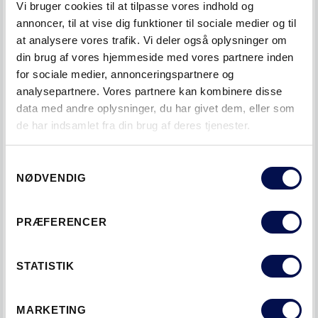
Vi bruger cookies til at tilpasse vores indhold og
overholder gældende krav.
annoncer, til at vise dig funktioner til sociale medier og til
at analysere vores trafik. Vi deler også oplysninger om
din brug af vores hjemmeside med vores partnere inden
for sociale medier, annonceringspartnere og
analysepartnere. Vores partnere kan kombinere disse
data med andre oplysninger, du har givet dem, eller som
de har indsamlet fra din brug af deres tjenester.
Samtykkevalg
NØDVENDIG
Se mere om døre og glaspartier i stål i Mål og
Fakta
PRÆFERENCER
STATISTIK
VIL DU VIDE MERE OM
MARKETING
STÅLDØRE - ELLER HAR DU