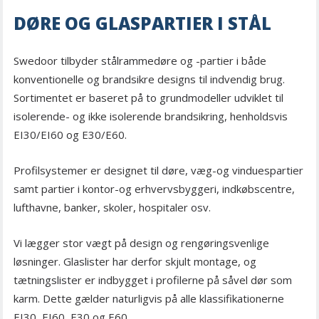
DØRE OG GLASPARTIER I STÅL
Swedoor tilbyder stålrammedøre og -partier i både
konventionelle og brandsikre designs til indvendig brug.
Sortimentet er baseret på to grundmodeller udviklet til
isolerende- og ikke isolerende brandsikring, henholdsvis
EI30/EI60 og E30/E60.
Profilsystemer er designet til døre, væg-og vinduespartier
samt partier i kontor-og erhvervsbyggeri, indkøbscentre,
lufthavne, banker, skoler, hospitaler osv.
Vi lægger stor vægt på design og rengøringsvenlige
løsninger. Glaslister har derfor skjult montage, og
tætningslister er indbygget i profilerne på såvel dør som
karm. Dette gælder naturligvis på alle klassifikationerne
EI30, EI60, E30 og E60.