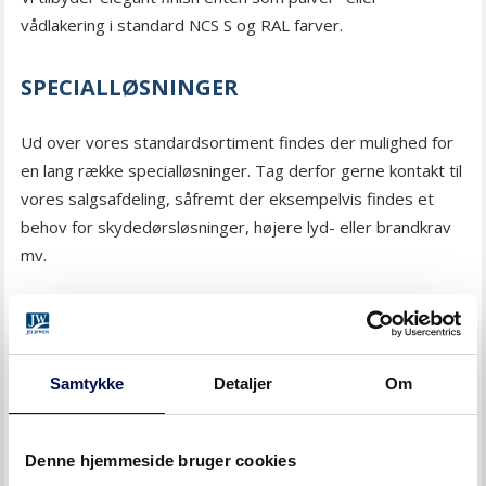
vådlakering i standard NCS S og RAL farver.
SPECIALLØSNINGER
Ud over vores standardsortiment findes der mulighed for
en lang række specialløsninger. Tag derfor gerne kontakt til
vores salgsafdeling, såfremt der eksempelvis findes et
behov for skydedørsløsninger, højere lyd- eller brandkrav
mv.
LEVER OP TIL GÆLDENDE KRAV
Ved produktion og salg af klassificerede produkter er
Samtykke
Detaljer
Om
kravene i danske og europæiske standarder strenge.
Derfor er løbende overvågning af reglementer og
standarder en naturlig del af vores hverdag, hvor vi
Denne hjemmeside bruger cookies
samtidig sikrer, at vores produkter til enhver tid