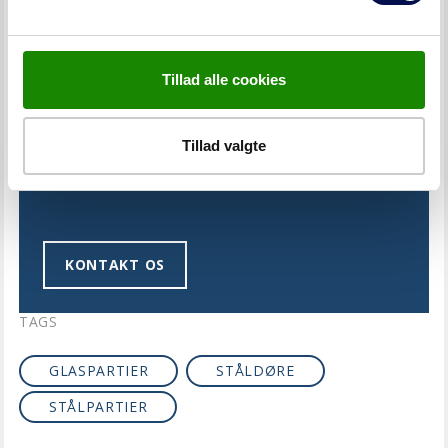
BRUG FOR HJÆLP INDEN
BESTILLING
Tillad alle cookies
Vores salgsafdeling sidder klar til at vejlede dig
omkring hvilke ståldøre du skal anvende til projekt.
Tillad valgte
For rådgivning omkring ståldøre kontakt os på
telefon 70 130 530
KONTAKT OS
TAGS
GLASPARTIER
STÅLDØRE
STÅLPARTIER