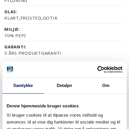
FYLDNING
GLAS:
KLART,FROSTED,GOTIK
MILJØ:
70% PEFC
GARANTI:
5 ÅRS PRODUKTGARANTI
OVERFLADER (9)
Samtykke
Detaljer
Om
NCS S0502-Y
NCS S0500-N
RAL 9010
NÆSTEN ALLE NCS S OG
EG
Denne hjemmeside bruger cookies
Vi bruger cookies til at tilpasse vores indhold og
MERE
annoncer, til at vise dig funktioner til sociale medier og til
at analysere vores trafik. Vi deler også oplysninger om