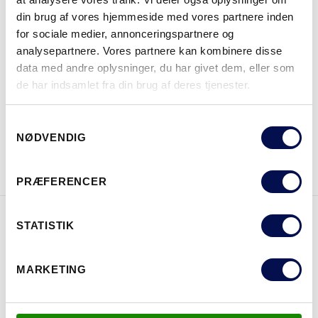
MODULSTØRRELSER
din brug af vores hjemmeside med vores partnere inden
for sociale medier, annonceringspartnere og
analysepartnere. Vores partnere kan kombinere disse
data med andre oplysninger, du har givet dem, eller som
HVOR KAN DET KØBES
de har indsamlet fra din brug af deres tjenester.
Samtykkevalg
NØDVENDIG
DOWNLOAD BROCHURE
KONTAKT OS
PRÆFERENCER
STATISTIK
EGENSKABER
MARKETING