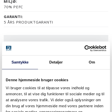
MILJØ:
70% PEFC
GARANTI:
5 ÅRS PRODUKTGARANTI
OVERFLADER (9)
NCS S0502-Y
NCS S0500-N
RAL 9010
NÆSTEN ALLE NCS S OG
EG
Samtykke
Detaljer
Om
MERE
Denne hjemmeside bruger cookies
Vi bruger cookies til at tilpasse vores indhold og
MODULSTØRRELSER
annoncer, til at vise dig funktioner til sociale medier og til
at analysere vores trafik. Vi deler også oplysninger om
din brug af vores hjemmeside med vores partnere inden
for sociale medier, annonceringspartnere og