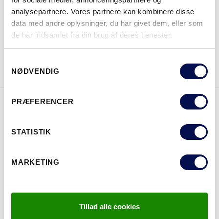
HVOR KAN DET KØBES
analysepartnere. Vores partnere kan kombinere disse
data med andre oplysninger, du har givet dem, eller som
de har indsamlet fra din brug af deres tjenester.
DOWNLOAD BROCHURE
KONTAKT OS
Samtykkevalg
NØDVENDIG
PRÆFERENCER
EGENSKABER
STATISTIK
MARKETING
Tillad alle cookies