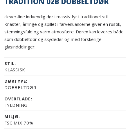
TRADITION 02B DOBBELTDØR
clever-line indvendig dør i massiv fyr i traditionel stil.
Knaster, årringe og spillet i farvenuancerne giver en rustik,
stemningsfuld og varm atmosfære. Døren kan leveres både
som dobbeltdør og skydedør og med forskellige
glasinddelinger.
STIL:
KLASSISK
DØRTYPE:
DOBBELTDØR
OVERFLADE:
FYLDNING
MILJØ:
FSC MIX 70%