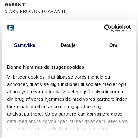
GARANTI:
5 ÅRS PRODUKTGARANTI
OVERFLADER (3)
Samtykke
Detaljer
Om
FYR UBEHANDLET
FYR KLAR LAK
Denne hjemmeside bruger cookies
MODULSTØRRELSER
Vi bruger cookies til at tilpasse vores indhold og
annoncer, til at vise dig funktioner til sociale medier og til
at analysere vores trafik. Vi deler også oplysninger om
din brug af vores hjemmeside med vores partnere inden
for sociale medier, annonceringspartnere og
HVOR KAN DET KØBES
analysepartnere. Vores partnere kan kombinere disse
data med andre oplysninger, du har givet dem, eller som
de har indsamlet fra din brug af deres tjenester.
DOWNLOAD BROCHURE
KONTAKT OS